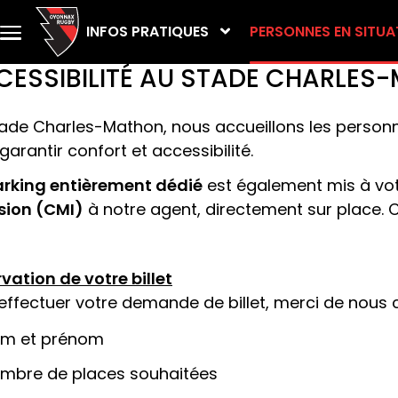
Skip to main content
INFOS PRATIQUES
PERSONNES EN SITUA
Menu
principal
CESSIBILITÉ AU STADE CHARLES
ade Charles-Mathon, nous accueillons les personn
garantir confort et accessibilité.
rking entièrement dédié
est également mis à votr
sion (CMI)
à notre agent, directement sur place. C
vation de votre billet
effectuer votre demande de billet, merci de nous
m et prénom
mbre de places souhaitées