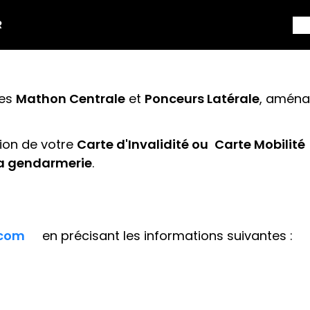
R
nes
Mathon Centrale
et
Ponceurs Latérale
, amén
tion de votre
Carte d'Invalidité ou
Carte Mobilité
la gendarmerie
.
.com
en précisant les informations suivantes :