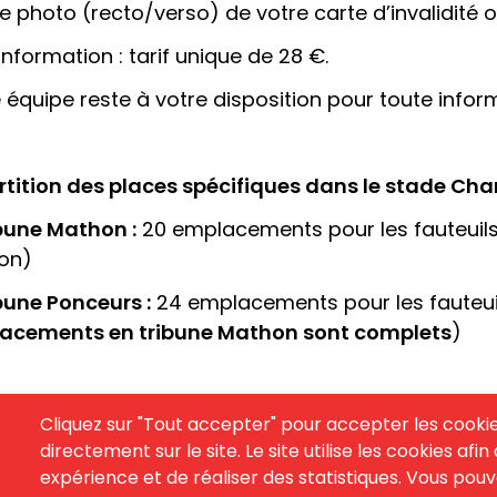
e photo (recto/verso) de votre carte d’invalidité o
information : tarif unique de 28 €.
 équipe reste à votre disposition pour toute inf
tition des places spécifiques dans le stade Ch
bune Mathon :
20 emplacements pour les fauteuils
on)
bune Ponceurs :
24 emplacements pour les fauteui
acements en tribune Mathon sont complets
)
Cliquez sur "Tout accepter" pour accepter les cooki
directement sur le site. Le site utilise les cookies afi
expérience et de réaliser des statistiques. Vous po