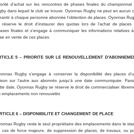
iorité d’achat sur les rencontres de phases finales du championnat
gby dans lequel le club se trouve. Oyonnax Rugby ne peut en aucun 
rantir à chaque personne abonnée l’obtention de places. Oyonnax Ru
 réserve le droit d’instaurer des quotas lors de l’achat de places
ases finales et s’engage à communiquer les informations relatives à
se en vente de ces places.
RTICLE 5 – PRIORITE SUR LE RENOUVELLEMENT D'ABONNEME
onnax Rugby s’engage à conserver la disponibilité des places d’
ison sur l’autre aux abonnés jusqu’à une date communiquée. Pas
tte date, Oyonnax Rugby se réserve le droit de commercialiser librem
s emplacements non renouvelés.
RTICLE 6 – DISPONIBILITE ET CHANGEMENT DE PLACE
onnax Rugby reste le seul propriétaire des emplacements dans le sta
 cas de force majeure, de suppression de places, de travaux, ou p