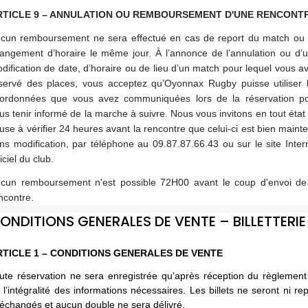
TICLE 9 –
ANNULATION OU REMBOURSEMENT D'UNE RENCONT
cun remboursement ne sera effectué en cas de report du match ou
angement d’horaire le même jour. À l’annonce de l’annulation ou d’
dification de date, d’horaire ou de lieu d’un match pour lequel vous a
servé des places, vous acceptez qu’Oyonnax Rugby puisse utiliser 
ordonnées que vous avez communiquées lors de la réservation p
us tenir informé de la marche à suivre. Nous vous invitons en tout état
use à vérifier 24 heures avant la rencontre que celui-ci est bien maint
ns modification, par téléphone au 09.87.87.66.43 ou sur le site Inter
ficiel du club.
cun remboursement n'est possible 72H00 avant le coup d'envoi de
ncontre.
ONDITIONS GENERALES DE VENTE – BILLETTERIE
RTICLE 1 – CONDITIONS GENERALES DE VENTE
ute réservation ne sera enregistrée qu’après réception du règlement
 l’intégralité des informations nécessaires. Les billets ne seront ni rep
 échangés et aucun double ne sera délivré.