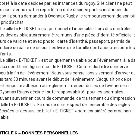
porté à la date décidée par les instances du rugby. Si le client ne peut
s assister au match reporté à la date décidée par les instances du
gby, il pourra demander à Oyonnax Rugby le remboursement de son bil
 prix d’achat.
Le billet « E-TICKET » est personnel et incessible. Lors des contrôles,
us devrez obligatoirement être munis d’une pièce d'identité officielle, 
urs de validité et avec photo : carte d'identité, passeport, permis de
nduire ou carte de séjour. Les livrets de famille sont acceptés pour les
fants.
Le billet « E-TICKET » est uniquement valable pour l'événement, à la d
 aux conditions figurant sur le E-TICKET. Ce titre doit être conservé
squ'à la fin de l'événement. Nous vous conseillons vivement d'arriver a
us tard 30 minutes avant le début de l'événement. L’acquisition de ce
llet emporte adhésion au règlement intérieur du lieu de l’événement.
Oyonnax Rugby décline toute responsabilité : pour les anomalies
uvant survenir en cours de commande, de traitement ou d'impression
 billet « E-TICKET ». En cas de non-respect de l'ensemble des règles
écisées ci-dessus, ce billet « E-TICKET » sera considéré comme non
lable.
RTICLE 6 – DONNEES PERSONNELLES