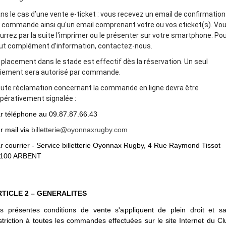
ns le cas d’une vente e-ticket : vous recevez un email de confirmation
 commande ainsi qu'un email comprenant votre ou vos eticket(s). Vo
urrez par la suite l'imprimer ou le présenter sur votre smartphone. Po
ut complément d’information, contactez-nous.
 placement dans le stade est effectif dès la réservation. Un seul
iement sera autorisé par commande.
ute réclamation concernant la commande en ligne devra être
pérativement signalée :
r téléphone au 09.87.87.66.43
r mail via
billetterie@oyonnaxrugby.com
r courrier - Service billetterie Oyonnax Rugby, 4 Rue Raymond Tissot
1100 ARBENT
RTICLE 2 – GENERALITES
s présentes conditions de vente s'appliquent de plein droit et s
striction à toutes les commandes effectuées sur le site Internet du Cl