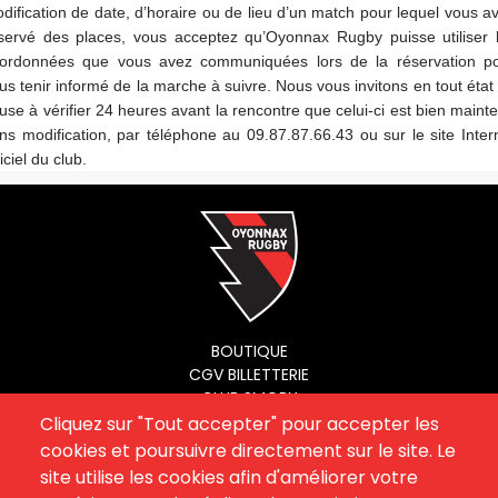
dification de date, d’horaire ou de lieu d’un match pour lequel vous a
servé des places, vous acceptez qu’Oyonnax Rugby puisse utiliser 
ordonnées que vous avez communiquées lors de la réservation p
us tenir informé de la marche à suivre. Nous vous invitons en tout état
use à vérifier 24 heures avant la rencontre que celui-ci est bien maint
ns modification, par téléphone au 09.87.87.66.43 ou sur le site Inter
ficiel du club.
Menu
BOUTIQUE
CGV BILLETTERIE
footer
CLUB SMOBY
ESPACE PARTENAIRE
Cliquez sur "Tout accepter" pour accepter les
SITE OFFICIEL
cookies et poursuivre directement sur le site. Le
MENTIONS LÉGALES
site utilise les cookies afin d'améliorer votre