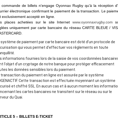
 commande de billets n'engage Oyonnax Rugby qu'à la réception d
urrier électronique confirmant le paiement de la transaction. Le paiem
t exclusivement accepté en ligne.
s places achetées sur le site Internet
www.oyonnaxrugby.com
so
glées uniquement par carte bancaire du réseau CARTE BLEUE / VIS
ASTERCARD.
 système de paiement par carte bancaire est doté d’un protocole de
curisation qui vous permet d’effectuer vos règlements en toute
anquillité.
s informations fournies lors de la saisie de vos coordonnées bancaire
nt l'objet d'un cryptage de notre banque pour protéger efficacement
utes les données sensibles lors du paiement.
 transaction du paiement en ligne est assurée par le système
GENACTIF. Cette transaction est effectuée moyennant un système
curisé et chiffré SSL. En aucun cas et à aucun moment les informati
ncernant les cartes bancaires ne transitent sur le réseau ou sur le
rveur du Quai.
TICLE 5 – BILLETS E-TICKET