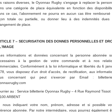
s raisons diverses, le Oyonnax Rugby s’engage à replacer la perso
ns une catégorie de place équivalente en fonction des disponibilit
ns ce cas, l’abonnement ne pourra en aucun cas être remboursé
çon totale ou partielle, ou donner lieu à des indemnités dues
angement de place.
RTICLE 7 – SECURISATION DES DONNES PERSONNELLES ET DRO
L'IMAGE
s informations et données concernant la personne abonnée s
cessaires à la gestion de votre commande et à nos relati
mmerciales. Conformément à la loi informatique et libertés du 6 janv
78, vous disposez d'un droit d'accès, de rectification, aux informati
ous concernant qui peut s’exercer par
Email : billetteri
onnaxrugby.com
urrier au : Service billetterie Oyonnax Rugby – 4 Rue Raymond Tissot
1100 ARBENT
 nous indiquant votre nom, prénom, adresse et si possible vo
férence abonnée. Par notre intermédiaire, vous pourrez également ê