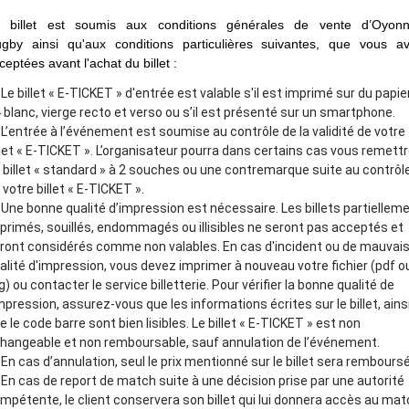
 billet est soumis aux conditions générales de vente d’Oyon
gby ainsi qu'aux conditions particulières suivantes, que vous a
ceptées avant l'achat du billet :
Le billet « E-TICKET » d'entrée est valable s'il est imprimé sur du papie
 blanc, vierge recto et verso ou s’il est présenté sur un smartphone.
L’entrée à l’événement est soumise au contrôle de la validité de votre
llet « E-TICKET ». L’organisateur pourra dans certains cas vous remett
 billet « standard » à 2 souches ou une contremarque suite au contrôl
 votre billet « E-TICKET ».
Une bonne qualité d’impression est nécessaire. Les billets partiellem
primés, souillés, endommagés ou illisibles ne seront pas acceptés et
ront considérés comme non valables. En cas d'incident ou de mauvai
alité d'impression, vous devez imprimer à nouveau votre fichier (pdf o
pg) ou contacter le service billetterie. Pour vérifier la bonne qualité de
impression, assurez-vous que les informations écrites sur le billet, ains
e le code barre sont bien lisibles. Le billet « E-TICKET » est non
hangeable et non remboursable, sauf annulation de l’événement.
En cas d’annulation, seul le prix mentionné sur le billet sera remboursé
En cas de report de match suite à une décision prise par une autorité
mpétente, le client conservera son billet qui lui donnera accès au ma