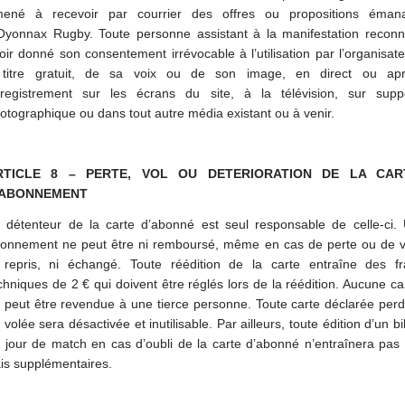
ené à recevoir par courrier des offres ou propositions éman
Oyonnax Rugby. Toute personne assistant à la manifestation reconn
oir donné son consentement irrévocable à l’utilisation par l’organisate
titre gratuit, de sa voix ou de son image, en direct ou ap
registrement sur les écrans du site, à la télévision, sur supp
otographique ou dans tout autre média existant ou à venir.
RTICLE 8 – PERTE, VOL OU DETERIORATION DE LA CAR
'ABONNEMENT
 détenteur de la carte d’abonné est seul responsable de celle-ci.
onnement ne peut être ni remboursé, même en cas de perte ou de v
 repris, ni échangé. Toute réédition de la carte entraîne des fr
chniques de 2 € qui doivent être réglés lors de la réédition. Aucune ca
 peut être revendue à une tierce personne. Toute carte déclarée per
 volée sera désactivée et inutilisable. Par ailleurs, toute édition d’un bil
 jour de match en cas d’oubli de la carte d’abonné n’entraînera pas
ais supplémentaires.