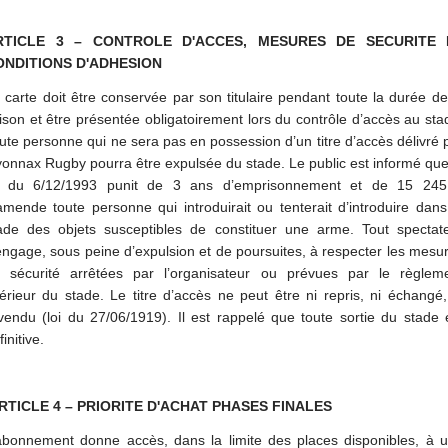
RTICLE 3 – CONTROLE D'ACCES, MESURES DE SECURITE 
ONDITIONS D'ADHESION
 carte doit être conservée par son titulaire pendant toute la durée de
ison et être présentée obligatoirement lors du contrôle d’accès au sta
ute personne qui ne sera pas en possession d’un titre d’accès délivré 
onnax Rugby pourra être expulsée du stade. Le public est informé que
i du 6/12/1993 punit de 3 ans d’emprisonnement et de 15 24
amende toute personne qui introduirait ou tenterait d’introduire dans
ade des objets susceptibles de constituer une arme. Tout spectat
engage, sous peine d’expulsion et de poursuites, à respecter les mesu
 sécurité arrêtées par l’organisateur ou prévues par le règlem
térieur du stade. Le titre d’accès ne peut être ni repris, ni échangé,
vendu (loi du 27/06/1919). Il est rappelé que toute sortie du stade 
finitive.
RTICLE 4 – PRIORITE D'ACHAT PHASES FINALES
abonnement donne accès, dans la limite des places disponibles, à 