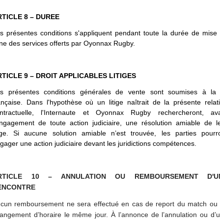
RTICLE 8 – DUREE
s présentes conditions s'appliquent pendant toute la durée de mise
gne des services offerts par Oyonnax Rugby.
TICLE 9 – DROIT APPLICABLES LITIGES
s présentes conditions générales de vente sont soumises à la 
ançaise. Dans l'hypothèse où un litige naîtrait de la présente relat
ntractuelle, l'Internaute et Oyonnax Rugby rechercheront, av
engagement de toute action judiciaire, une résolution amiable de l
tige. Si aucune solution amiable n’est trouvée, les parties pourr
gager une action judiciaire devant les juridictions compétences.
RTICLE 10 –
ANNULATION OU REMBOURSEMENT D'U
ENCONTRE
cun remboursement ne sera effectué en cas de report du match ou
angement d’horaire le même jour. À l’annonce de l’annulation ou d’